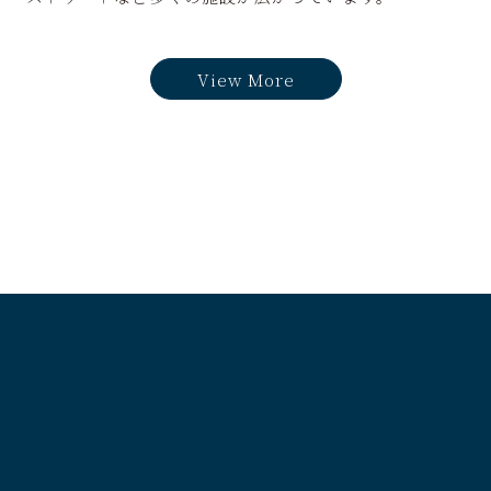
View More
FACILITY
FAQ
施設一覧
CONSULTING
よくある質問
ホテル運営代行